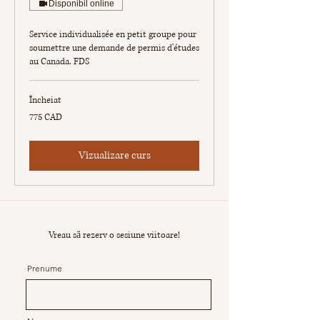
Disponibil online
Service individualisée en petit groupe pour
soumettre une demande de permis d'études
au Canada. FDS
Încheiat
775
775 CAD
de
dolari
canadieni
Vizualizare curs
Vreau să rezerv o sesiune viitoare!
Prenume