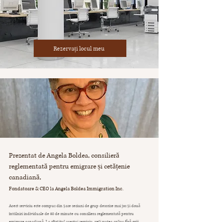
Rezervați locul meu
Prezentat de Angela Boldea, consilieră
reglementată pentru emigrare și cetățenie
canadiană,
Fondato
a
re & CEO la Angela Boldea Immigration Inc.
Acest serviciu este compus din șase sesiuni de grup descrise mai jos și două
întâlniri individuale de 30 de minute cu consiliera reglementată pentru
emigrare canadiană. La sfârșitul acestui serviciu, veți putea aplica fără griji