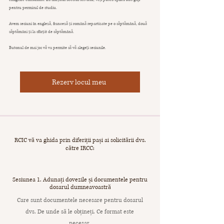
pentru permisul de studiu.
Avem sesiuni în engleză, franceză și română repartizate pe o săptămână, două
săptămâni și la sfârșit de săptămână.
Butonul de mai jos vă va permite să vă alegeți sesiunile.
Rezerv locul meu
RCIC vă va ghida prin diferiții pași ai solicitării dvs.
către IRCC:
Sesiunea 1. Adunați dovezile și documentele pentru
dosarul dumneavoastră
Care sunt documentele necesare pentru dosarul
dvs. De unde să le obțineți. Ce format este
necesar.