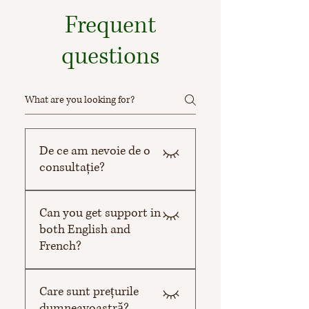
Frequent
questions
De ce am nevoie de o
consultație?
Călătoria ta în domeniul 
Can you get support in
imigrației este pavată de 
both English and
riscuri și potențiale care 
French?
trebuie echilibrate. Putem 
contribui la succesul tău 
Yes! You can work with us in 
Care sunt prețurile
doar atunci când cunoaștem 
English or French, 
dumneavoastră?