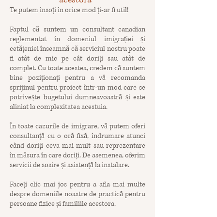
acestora
Te putem însoți în orice mod ți-ar fi util!
Faptul că suntem un consultant canadian
reglementat în domeniul imigrației și
cetățeniei înseamnă că serviciul nostru poate
fi atât de mic pe cât doriți sau atât de
complet. Cu toate acestea, credem că suntem
bine poziționați pentru a vă recomanda
sprijinul pentru proiect într-un mod care se
potrivește bugetului dumneavoastră și este
aliniat la complexitatea acestuia.
În toate cazurile de imigrare, vă putem oferi
consultanță cu o oră fixă, îndrumare atunci
când doriți ceva mai mult sau reprezentare
în măsura în care doriți. De asemenea, oferim
servicii de sosire și asistență la instalare.
Faceți clic mai jos pentru a afla mai multe
despre domeniile noastre de practică pentru
persoane fizice și familiile acestora.