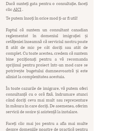
Dacă sunteți gata pentru o consultație, faceți
clic
AICI
.
Te putem însoți în orice mod ți-ar fi util!
Faptul că suntem un consultant canadian
reglementat în domeniul imigrației și
cetățeniei înseamnă că serviciul nostru poate
fi atât de mic pe cât doriți sau atât de
complet. Cu toate acestea, credem că suntem
bine poziționați pentru a vă recomanda
sprijinul pentru proiect într-un mod care se
potrivește bugetului dumneavoastră și este
aliniat la complexitatea acestuia.
În toate cazurile de imigrare, vă putem oferi
consultanță cu o oră fixă, îndrumare atunci
când doriți ceva mai mult sau reprezentare
în măsura în care doriți. De asemenea, oferim
servicii de sosire și asistență la instalare.
Faceți clic mai jos pentru a afla mai multe
despre domeniile noastre de practică pentru