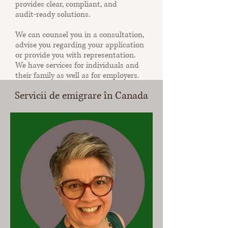
provides clear, compliant, and
audit‑ready solutions.
We can counsel you in a consultation,
advise you regarding your application
or provide you with representation.
We have services for individuals and
their family as well as for employers.
Servicii de emigrare în Canada
I am a regulated immigration
consultant. My company is authorized
by CNESST to recruit foreign workers
and connect them to Quebec
employers.