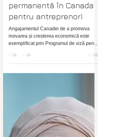
boldeaimmigration.com
25 ian. 2024
6 min de citit
Programul Visa Start-
Up: Cale către rezidență
permanentă în Canada
pentru antreprenori
Angajamentul Canadei de a promova
inovarea și creșterea economică este
exemplificat prin Programul de viză pentru
start-up, o cale unică...