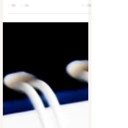
Programul de selecție a mincitorilor
calificați din Quebec ( PSTQ ) este una
dintre principalele rute de imigrare
permanentă în...