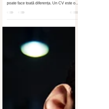
11 mar. 2025
5 min de citit
Cum să scrii un CV
canadian
Când vine vorba de căutarea unui loc de
muncă în Canada , un CV bine realizat
poate face toată diferența. Un CV este o
imagine de...