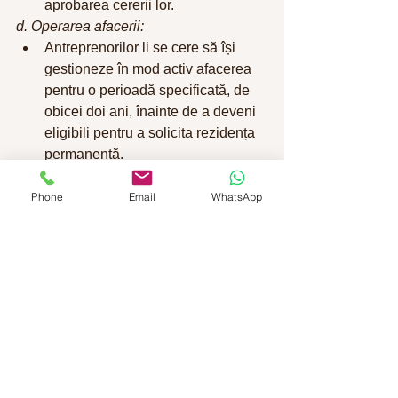
aprobarea cererii lor.
d. Operarea afacerii:
Antreprenorilor li se cere să își 
gestioneze în mod activ afacerea 
pentru o perioadă specificată, de 
obicei doi ani, înainte de a deveni 
eligibili pentru a solicita rezidența 
permanentă.
e. Aplicarea pentru rezidența 
permanentă:
Phone
Email
WhatsApp
Solicitarea de rezidență 
permanentă se depune după 
îndeplinirea cerințelor programului. 
Timpul de procesare pentru 
cererile de rezidență permanentă 
poate varia, dar poate dura câteva 
luni.
f. Decizia privind rezidența permanentă:
Odată ce cererea de rezidență 