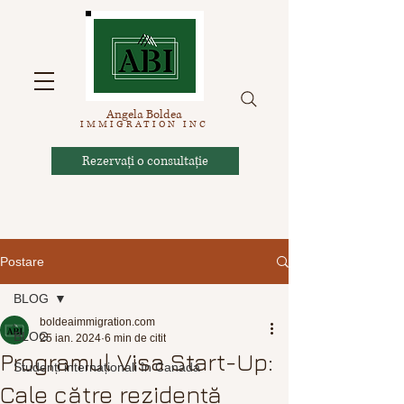
Angela Boldea
IMM
IGRATION INC
Rezervați o consultație
Postare
BLOG
boldeaimmigration.com
BLOG
25 ian. 2024
6 min de citit
Programul Visa Start-Up:
Studenți internaționali în Canada
Cale către rezidență