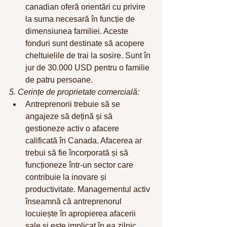
canadian oferă orientări cu privire 
la suma necesară în funcție de 
dimensiunea familiei. Aceste 
fonduri sunt destinate să acopere 
cheltuielile de trai la sosire. Sunt în 
jur de 30.000 USD pentru o familie 
de patru persoane.
5. Cerințe de proprietate comercială:
Antreprenorii trebuie să se 
angajeze să dețină și să 
gestioneze activ o afacere 
calificată în Canada. Afacerea ar 
trebui să fie încorporată și să 
funcționeze într-un sector care 
contribuie la inovare și 
productivitate. Managementul activ 
înseamnă că antreprenorul 
locuiește în apropierea afacerii 
sale și este implicat în ea zilnic. 