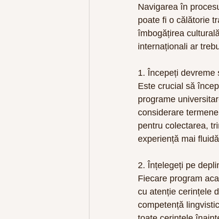
Navigarea în procesu
poate fi o călătorie 
îmbogățirea culturală
internaționali ar treb
1. Începeți devreme și
Este crucial să încep
programe universitare
considerare termenel
pentru colectarea, tr
experiență mai fluidă
2. Înțelegeți pe depli
Fiecare program acad
cu atenție cerințele 
competență lingvistic
toate cerințele înaint