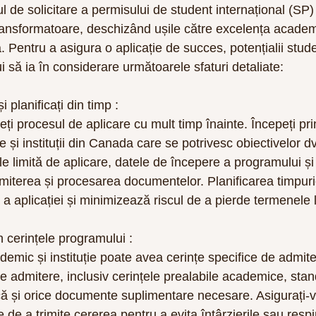
l de solicitare a permisului de student internațional (SP
transformatoare, deschizând ușile către excelența academ
. Pentru a asigura o aplicație de succes, potențialii stude
ui să ia în considerare următoarele sfaturi detaliate:
 planificați din timp :
eți procesul de aplicare cu mult timp înainte. Începeți pri
 și instituții din Canada care se potrivesc obiectivelor dv
e limită de aplicare, datele de începere a programului și
imiterea și procesarea documentelor. Planificarea timpuri
 a aplicației și minimizează riscul de a pierde termenele l
n cerințele programului :
emic și instituție poate avea cerințe specifice de admite
de admitere, inclusiv cerințele prealabile academice, sta
ă și orice documente suplimentare necesare. Asigurați-vă
e de a trimite cererea pentru a evita întârzierile sau respin