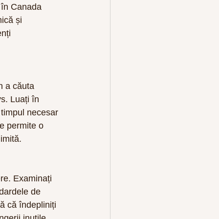
) în Canada 
ică și 
nți 
n a căuta 
s. Luați în 
 timpul necesar 
e permite o 
imită.
re. Examinați 
ndardele de 
 că îndepliniți 
gerii inutile.