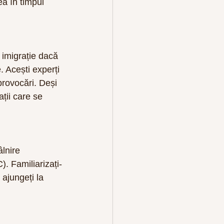
a în timpul 
n imigrație dacă 
. Acești experți 
 provocări. Deși 
ții care se 
lnire 
. Familiarizați-
ajungeți la 