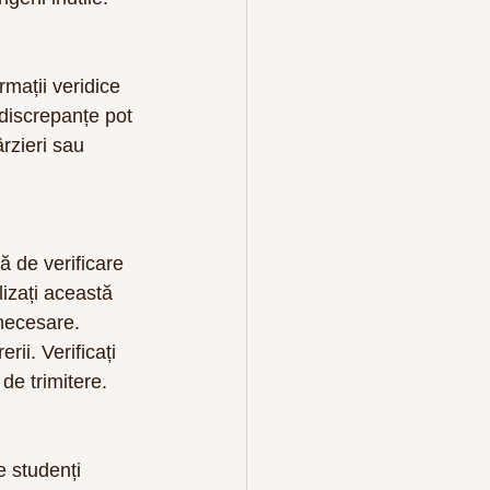
rmații veridice 
 discrepanțe pot 
rzieri sau 
ă de verificare 
lizați această 
necesare. 
ii. Verificați 
de trimitere.
 studenți 