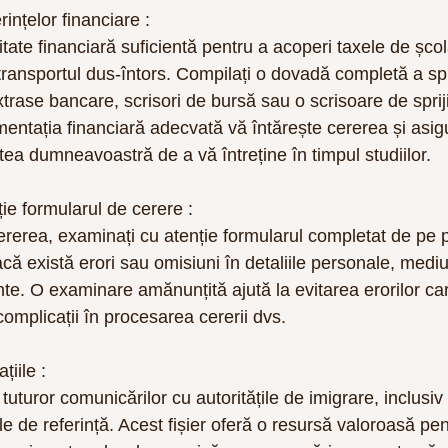
rințelor financiare :
ate financiară suficientă pentru a acoperi taxele de școl
i transportul dus-întors. Compilați o dovadă completă a spr
extrase bancare, scrisori de bursă sau o scrisoare de sprij
ntația financiară adecvată vă întărește cererea și asigur
tea dumneavoastră de a vă întreține în timpul studiilor.
ție formularul de cerere :
cererea, examinați cu atenție formularul completat de pe p
că există erori sau omisiuni în detaliile personale, mediu
ante. O examinare amănunțită ajută la evitarea erorilor ca
complicații în procesarea cererii dvs.
țiile :
tuturor comunicărilor cu autoritățile de imigrare, inclusiv 
ele de referință. Acest fișier oferă o resursă valoroasă pe