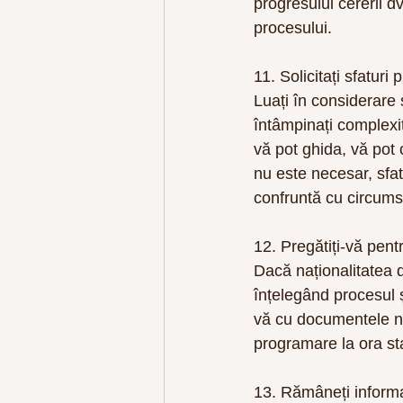
progresului cererii d
procesului.
11. Solicitați sfaturi
Luați în considerare s
întâmpinați complexit
vă pot ghida, vă pot c
nu este necesar, sfat
confruntă cu circums
12. Pregătiți-vă pen
Dacă naționalitatea d
înțelegând procesul ș
vă cu documentele nec
programare la ora sta
13. Rămâneți informat