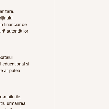
arizare, 
ijinului 
in financiar de 
ă autorităților 
ortalul 
l educațional și 
re ar putea 
e-mailurile, 
ntru urmărirea 