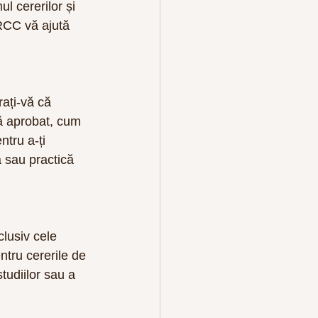
l cererilor și 
IRCC vă ajută 
ați-vă că 
bă aprobat, cum 
tru a-ți 
ă sau practică 
clusiv cele 
ntru cererile de 
udiilor sau a 