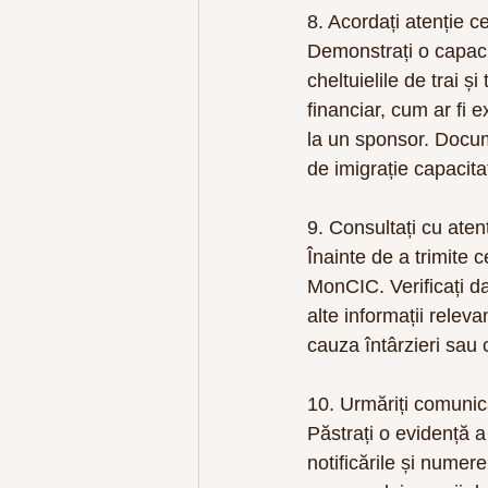
8. Acordați atenție ce
Demonstrați o capacit
cheltuielile de trai ș
financiar, cum ar fi 
la un sponsor. Docume
de imigrație capacita
9. Consultați cu aten
Înainte de a trimite 
MonCIC. Verificați da
alte informații relev
cauza întârzieri sau 
10. Urmăriți comunica
Păstrați o evidență a 
notificările și numer