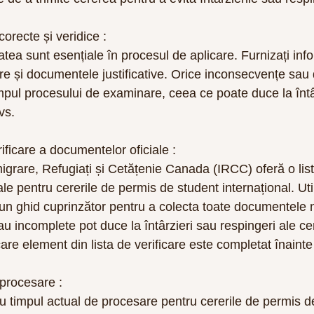
 corecte și veridice :
atea sunt esențiale în procesul de aplicare. Furnizați info
re și documentele justificative. Orice inconsecvențe sau
 timpul procesului de examinare, ceea ce poate duce la întâ
vs.
erificare a documentelor oficiale :
igrare, Refugiați și Cetățenie Canada (IRCC) oferă o list
le pentru cererile de permis de student internațional. Uti
a un ghid cuprinzător pentru a colecta toate documentele 
 incomplete pot duce la întârzieri sau respingeri ale cerer
are element din lista de verificare este completat înainte 
e procesare :
u timpul actual de procesare pentru cererile de permis de