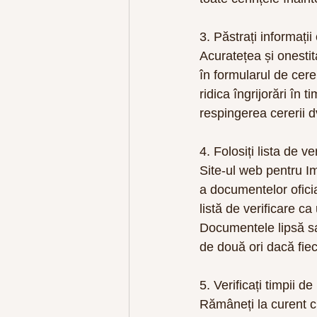
3. Păstrați informații
Acuratețea și onestit
în formularul de cere
ridica îngrijorări în
respingerea cererii d
4. Folosiți lista de v
Site-ul web pentru Im
a documentelor oficia
listă de verificare c
Documentele lipsă sau
de două ori dacă fiec
5. Verificați timpii d
Rămâneți la curent c