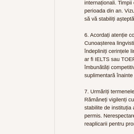
internaționali. Timpi
perioada din an. Vizu
să vă stabiliți aștept
6. Acordați atenție c
Cunoașterea lingvisti
îndepliniți cerințele
ar fi IELTS sau TOEF
îmbunătăți competitiv
suplimentară înainte 
7. Urmăriți termenele
Rămâneți vigilenți cu
stabilite de instituț
permis. Nerespectare
reaplicarii pentru pr