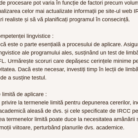
i de procesare pot varia în funcție de factori precum volumu
alizarea celor mai actualizate informații pe site-ul web 
ări realiste și să vă planificați programul în consecință.
ompetenței lingvistice :
că este o parte esențială a procesului de aplicare. Asigur
 lingvistice ale programului ales, susținând un test de lim
L. Urmărește scoruri care depășesc cerințele minime pen
itatea. Dacă este necesar, investiți timp în lecții de limb
de a susține testul.
 limită de aplicare :
 privire la termenele limită pentru depunerea cererilor, in
ia academică aleasă de dvs. și cele specificate de IRCC pe
a termenelor limită poate duce la necesitatea amânării st
omoții viitoare, perturbând planurile dvs. academice.