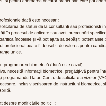
vs. și pentru abordarea oricăror preocupări care pot apăre
 profesionale dacă este necesar :
olicitarea de sfaturi de la consultanți sau profesioniști î
ăți în procesul de aplicare sau aveți preocupări specifice
larifica îndoielile și vă pot ajuta să depășiți potențialele
ul profesional poate fi deosebit de valoros pentru candida
tanțe unice.
tru programarea biometrică (dacă este cazul) :
vs. necesită informații biometrice, pregătiți-vă pentru întâ
i programându-l la un Centru de solicitare a vizelor (VAC)
esare, inclusiv scrisoarea de instrucțiuni biometrice, și 
bilită.
 despre modificările politicii :