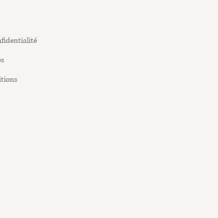
fidentialité
es
itions