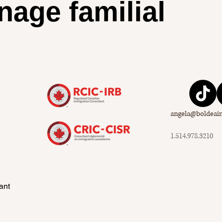
nage familial
angela@boldeai
1.514.978.3210
ant