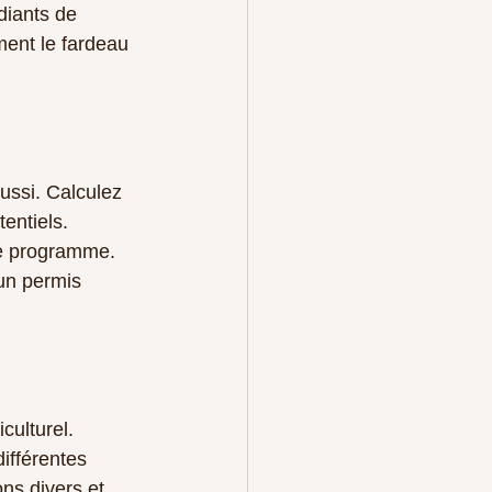
diants de 
ment le fardeau 
ussi. Calculez 
entiels. 
re programme. 
un permis 
ulturel. 
ifférentes 
ns divers et 