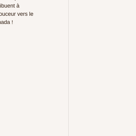
ibuent à 
ouceur vers le 
nada !