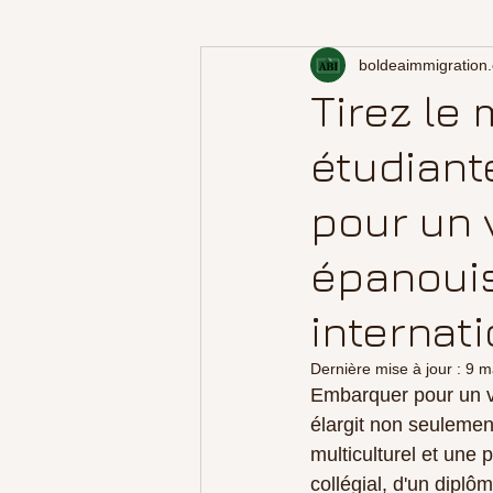
boldeaimmigration
Tirez le 
étudiant
pour un 
épanouis
internat
Dernière mise à jour :
9 m
Embarquer pour un 
élargit non seuleme
multiculturel et une 
collégial, d'un diplô