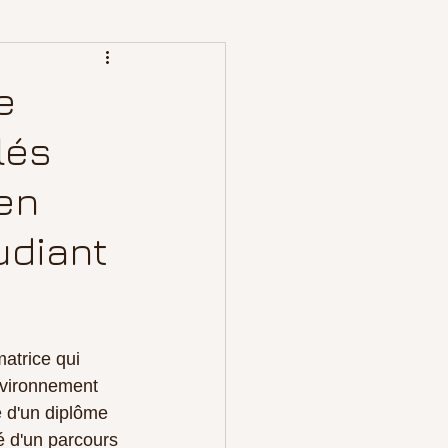
e
lés
en
udiant
atrice qui 
nvironnement 
e d'un diplôme 
lé d'un parcours 