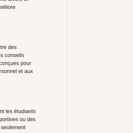
méliore 
tre des 
s conseils 
 conçues pour 
rsonnel et aux 
t les étudiants 
portives ou des 
n seulement 