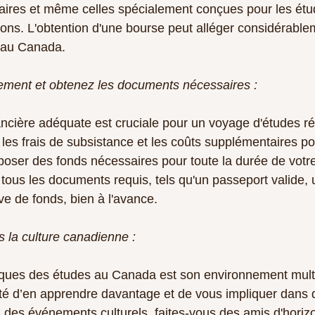
laires et même celles spécialement conçues pour les étu
ions. L'obtention d'une bourse peut alléger considérable
s au Canada.
èrement et obtenez les documents nécessaires :
nancière adéquate est cruciale pour un voyage d'études ré
é, les frais de subsistance et les coûts supplémentaires pot
poser des fonds nécessaires pour toute la durée de vot
tous les documents requis, tels qu'un passeport valide, 
ve de fonds, bien à l'avance.
 la culture canadienne :
ques des études au Canada est son environnement multic
ité d’en apprendre davantage et de vous impliquer dans d
à des événements culturels, faites-vous des amis d'horizo