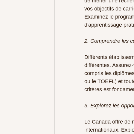
de mener une recher
vos objectifs de car
Examinez le programm
d'apprentissage prat
2. Comprendre les co
Différents établisse
différentes. Assurez
compris les diplômes 
ou le TOEFL) et tou
critères est fondamen
3. Explorez les oppo
Le Canada offre de n
internationaux. Expl