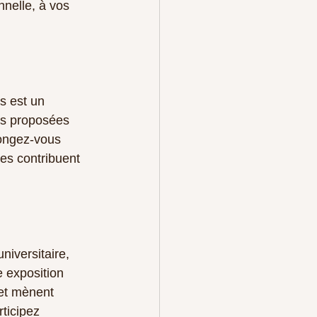
nelle, à vos 
s est un 
es proposées 
longez-vous 
es contribuent 
iversitaire, 
e exposition 
 et mènent 
ticipez 