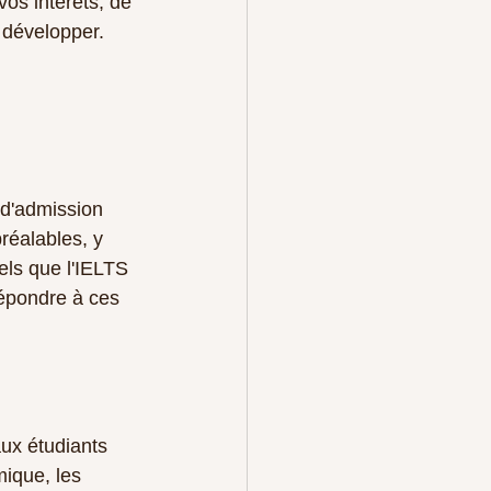
s intérêts, de 
 développer. 
d'admission 
réalables, y 
els que l'IELTS 
épondre à ces 
ux étudiants 
ique, les 