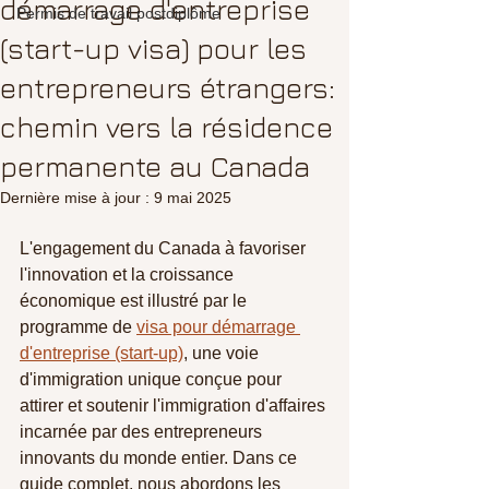
démarrage d'entreprise
Permis de travail postdiplôme
(start-up visa) pour les
entrepreneurs étrangers:
chemin vers la résidence
permanente au Canada
Dernière mise à jour :
9 mai 2025
L'engagement du Canada à favoriser 
l'innovation et la croissance 
économique est illustré par le 
programme de 
visa pour démarrage 
d'entreprise (start-up)
, une voie 
d'immigration unique conçue pour 
attirer et soutenir l'immigration d'affaires 
incarnée par des entrepreneurs 
innovants du monde entier. Dans ce 
guide complet, nous abordons les 