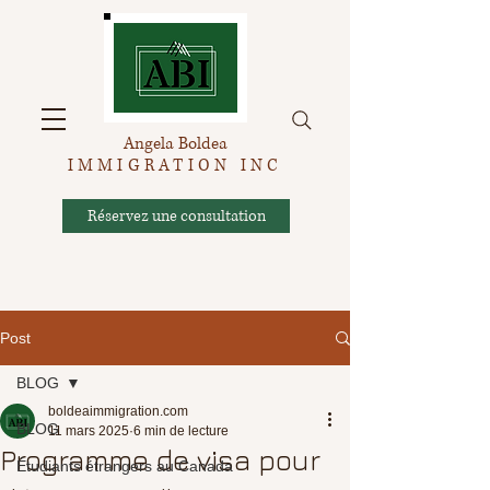
Angela Boldea
IMMIGRATION INC
Réservez une consultation
Post
BLOG
boldeaimmigration.com
BLOG
11 mars 2025
6 min de lecture
Programme de visa pour
Étudiants étrangers au Canada