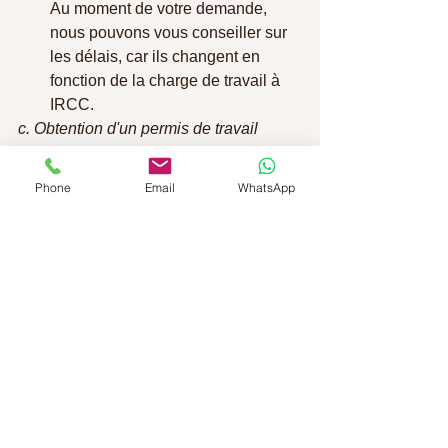
Au moment de votre demande, 
nous pouvons vous conseiller sur 
les délais, car ils changent en 
fonction de la charge de travail à 
IRCC.
c. Obtention d'un permis de travail 
temporaire :
Les candidats retenus reçoivent 
Phone
Email
WhatsApp
généralement un permis de travail 
temporaire quelques semaines 
après l'approbation de leur 
demande.
d. Gérer l'entreprise :
Les entrepreneurs sont tenus de 
gérer activement leur entreprise 
pendant une période déterminée, 
généralement deux ans, avant de 
pouvoir demander la résidence 
permanente.