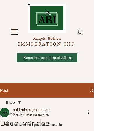
Angela Boldea
IMMIGRATION INC
Réservez une consultation
Post
BLOG
boldeaimmigration.com
BLOG
2 févr.
5 min de lecture
Découvrir des
Étudiants étrangers au Canada