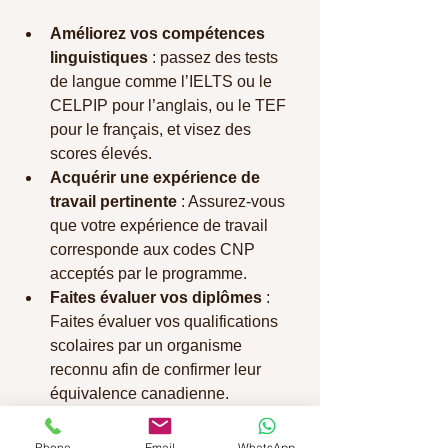
Améliorez vos compétences 
linguistiques
 : passez des tests 
de langue comme l’IELTS ou le 
CELPIP pour l’anglais, ou le TEF 
pour le français, et visez des 
scores élevés.
Acquérir une expérience de 
travail pertinente
 : Assurez-vous 
que votre expérience de travail 
corresponde aux codes CNP 
acceptés par le programme.
Faites évaluer vos diplômes
 : 
Faites évaluer vos qualifications 
scolaires par un organisme 
reconnu afin de confirmer leur 
équivalence canadienne.
Créez un profil Entrée express 
solide
 : mettez en valeur vos 
Phone
Email
WhatsApp