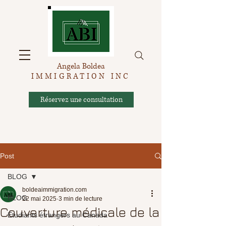
Angela Boldea
IMMIGRATION INC
Réservez une consultation
Post
BLOG
boldeaimmigration.com
BLOG
22 mai 2025
3 min de lecture
Couverture médicale de la
Étudiants étrangers au Canada