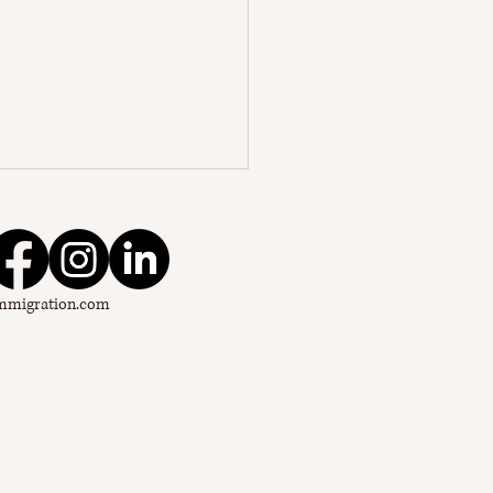
mmigration
.com
rtunités de visa de
ail au Canada pour les
yens américains