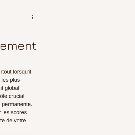
:
sement
out lorsqu'il 
les plus 
t global 
le crucial 
e permanente. 
r les scores 
te de votre 