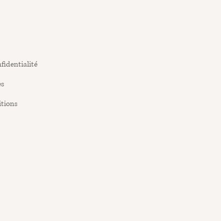
fidentialité
es
itions