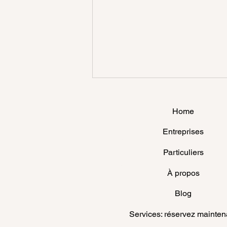
Home
Entreprises
Particuliers
À propos
The Role of Immigration
Consultants in Canada: Your
Blog
Guide to Professional
Immigration Guidance
Services: réservez mainten