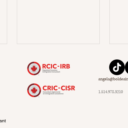
angela@boldeai
1.514.978.3210
Breaking Down the Express
Oppo
Entry CRS Score Breakdown
trav
cito
ant