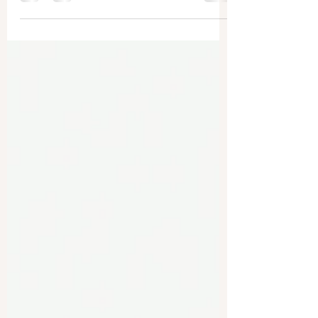
internationaux
Les avantages complets de l'obtention
d'un diplôme scolaire canadien : diplômes
et métiers pour l'éducation d'un étudiant
international...