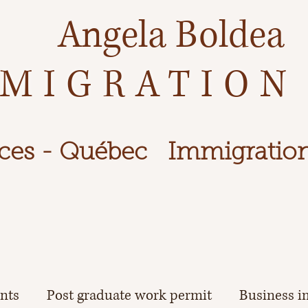
Angela Boldea
MIGRATION
ces - Québec
Immigration
ents
Post graduate work permit
Business i