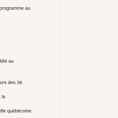
u programme au 
ifié au 
urs des 36 
 la 
elle québécoise 