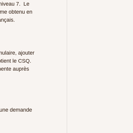
niveau 7.  Le 
lôme obtenu en 
nçais.
ulaire, ajouter 
btient le CSQ. 
nente auprès 
e une demande 