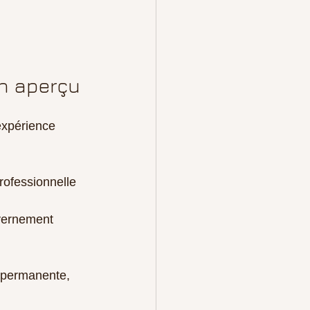
un aperçu
expérience 
rofessionnelle 
vernement 
 permanente, 