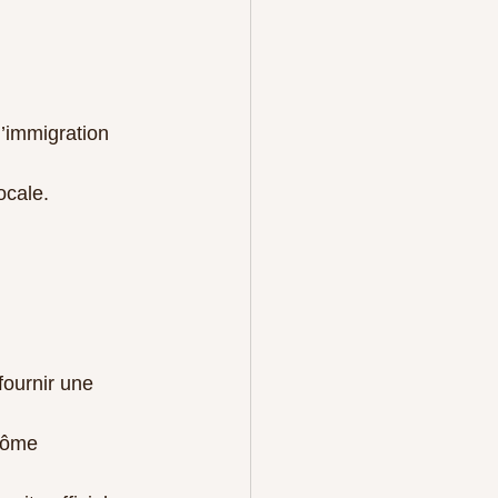
immigration 
locale.
fournir une 
lôme 