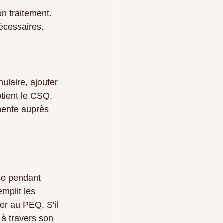
n traitement.
nécessaires.
ulaire, ajouter 
btient le CSQ. 
nente auprès 
se pendant 
mplit les 
ier au PEQ. S'il 
 à travers son 