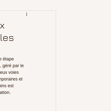
x
 les
e étape 
 géré par le 
deux voies 
mporaires et 
ins est 
ation.