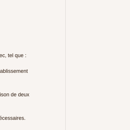
c, tel que :
tablissement 
ison de deux 
nécessaires.